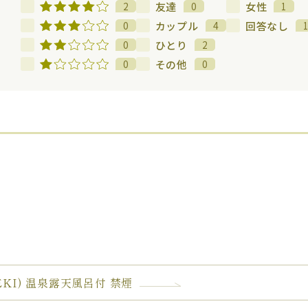
友達
女性
2
0
1
カップル
回答なし
0
4
ひとり
0
2
その他
0
0
MEKI) 温泉露天風呂付 禁煙