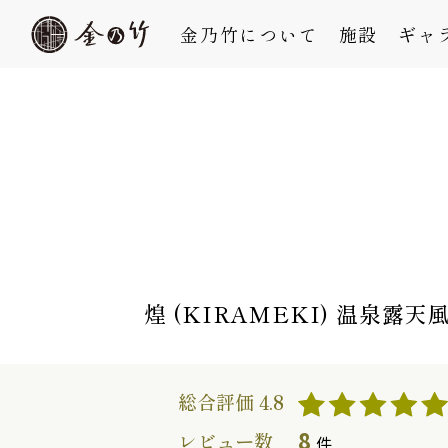
金乃竹について
施設
ギャ
煌 (KIRAMEKI) 温泉露天
総合評価 4.8
8
レビュー数
件