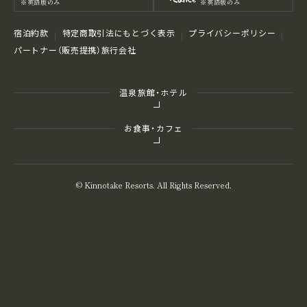
※英語版のみ
※英語版のみ
宿泊約款
特定商取引法にもとづく表⽰
プライバシーポリシー
パートナー（販売提携）旅行会社
温泉旅館・ホテル
お食事・カフェ
© Kinnotake Resorts. All Rights Reserved.
お気に入りを
比
ご予約の
較
空室検索
よくある質問
MENU
確認・変更