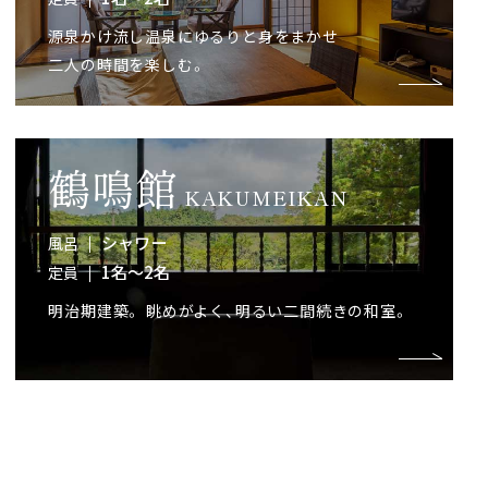
源泉かけ流し温泉にゆるりと身をまかせ
二人の時間を楽しむ。
鶴鳴館
KAKUMEIKAN
シャワー
風呂
1名～2名
定員
明治期建築。 眺めがよく、
明るい二間続きの和室。