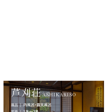
芦刈荘
ASHIKARISO
内風呂・露天風呂
風呂
1名～2名
定員