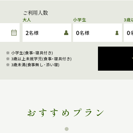
ご利用人数
大人
小学生
3歳
2
0
0
名様
名様
※ 小学生(食事・寝具付き)
※ 3歳以上未就学児(食事・寝具付き)
※ 3歳未満(食事無し･添い寝)
おすすめプラン