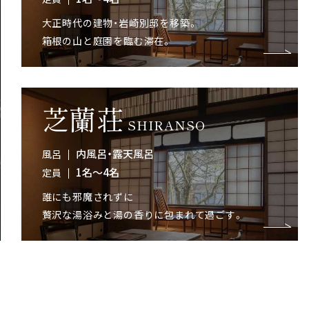
大正時代の建物・岩崎別邸を移築。
箱根の山と庭園を臨む滞在。
芝蘭荘
SHIRANSO
内風呂・露天風呂
風呂
1名～4名
定員
誰にも邪魔されずに
贅沢な湯浴みと湯の香りに包まれて過ごす。