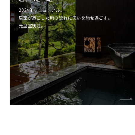
2024年リニューアル。
皇室が過ごした時の流れに思いを馳せ過ごす。
元皇室別荘。