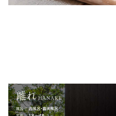
離れ
HANARE
内風呂・露天風呂
風呂
1名～4名
定員