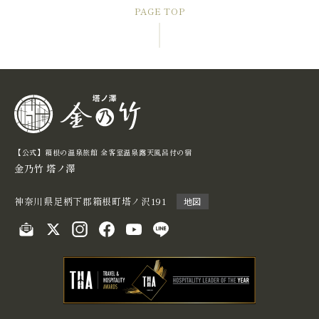
PAGE TOP
【公式】箱根の温泉旅館 全客室温泉露天⾵呂付の宿
金乃竹 塔ノ澤
神奈川県足柄下郡箱根町塔ノ沢191
地図