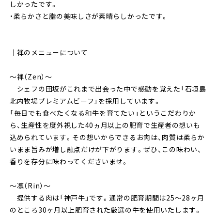
しかったです。
・柔らかさと脂の美味しさが素晴らしかったです。
｜禅のメニューについて
～禅（Zen）～
シェフの田坂がこれまで出会った中で感動を覚えた「石垣島
北内牧場プレミアムビーフ」を採用しています。
「毎日でも食べたくなる和牛を育てたい」というこだわりか
ら、生産性を度外視した40ヵ月以上の肥育で生産者の想いも
込められています。その想いからできるお肉は、肉質は柔らか
いまま旨みが増し融点だけが下がります。ぜひ、この味わい、
香りを存分に味わってくださいませ。
～凛（Rin）～
提供する肉は「神戸牛」です。通常の肥育期間は25～28ヶ月
のところ30ヶ月以上肥育された厳選の牛を使用いたします。