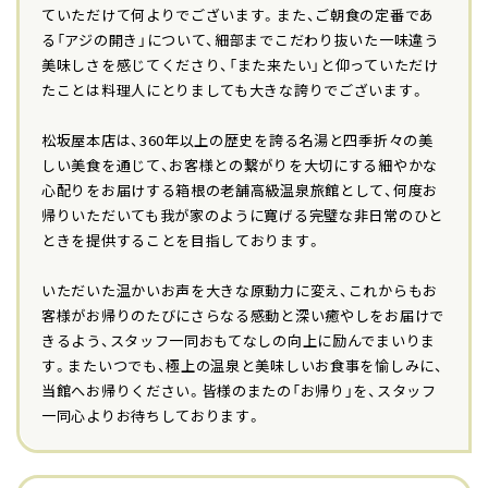
ていただけて何よりでございます。また、ご朝食の定番であ
る「アジの開き」について、細部までこだわり抜いた一味違う
美味しさを感じてくださり、「また来たい」と仰っていただけ
たことは料理人にとりましても大きな誇りでございます。
松坂屋本店は、360年以上の歴史を誇る名湯と四季折々の美
しい美食を通じて、お客様との繋がりを大切にする細やかな
心配りをお届けする箱根の老舗高級温泉旅館として、何度お
帰りいただいても我が家のように寛げる完璧な非日常のひと
ときを提供することを目指しております。
いただいた温かいお声を大きな原動力に変え、これからもお
客様がお帰りのたびにさらなる感動と深い癒やしをお届けで
きるよう、スタッフ一同おもてなしの向上に励んでまいりま
す。またいつでも、極上の温泉と美味しいお食事を愉しみに、
当館へお帰りください。皆様のまたの「お帰り」を、スタッフ
一同心よりお待ちしております。