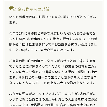
金乃竹からの返信
いつも松坂屋本店にお帰りいただき、誠にありがとうござい
ます。
今年の2月にお姉様と初めてお越しいただいた際のおもてな
しやお部屋、お食事のすべてに満点の評価をいただき、その感
動から今回は旦那様を伴って再び当館をお選びいただけまし
たこと、私共チーム一同大変光栄に存じます。
ご到着の際、前回の担当スタッフがお姉様とのご滞在を覚え
ていたことに好感を持ってくださり、「従業員の教育も立派」
との身に余るお褒めのお言葉をいただき重ねて感謝申し上げ
ます。お客様との一期一会の出会いと繋がりを大切にするス
タッフにとりまして、これ以上ない大きな励みとなります。
お部屋に温泉がないタイプではございましたが、湯の花がた
っぷりと舞う当館自慢の源泉かけ流しの大浴場を存分にお楽
しみいただき、大浴場までの道中も含めて宿の風情を味わっ