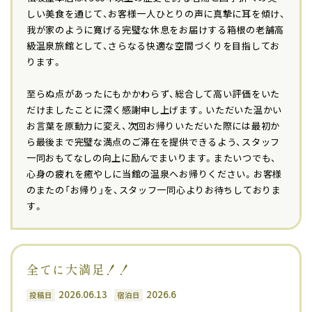
しい美食を通じて、お客様一人ひとりの声に真摯に耳を傾け、
我が家のように寛げる完璧な休息をお届けする箱根の老舗高
級温泉旅館として、さらなる快適な空間づくりを目指してお
ります。
至らぬ点があったにもかかわらず、総合して高い評価をいた
だけましたことに深く感謝申し上げます。いただいた温かい
お言葉を原動力に変え、次回お帰りいただいた際には最初か
ら最後まで完璧な満点のご滞在を提供できるよう、スタッフ
一同おもてなしの向上に励んでまいります。またいつでも、
心身の疲れを癒やしに当館の温泉へお帰りください。お客様
のまたの「お帰り」を、スタッフ一同心よりお待ちしておりま
す。
全てに大満足！！
2026.06.13
2026.6
投稿日
宿泊日