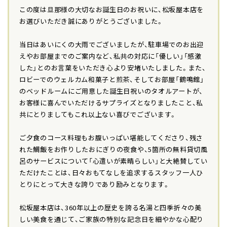
この度は旦那様の大切なお誕生日のお祝いに、松坂屋本店を
お選びいただき誠にありがとうございました。
当日はあいにくの大雨でございましたが、駐車場でのお出迎
えやお部屋までのご案内など、私共の対応に「優しい」「感激
した」とのお言葉をいただき心より安堵いたしました。また、
ロビーでのウェルカム和菓子と煎茶、そしてお部屋「鶴鳴館」
のベッドルームにご用意した誕生日祝いのタオルアートが、
お客様に喜んでいただけるサプライズとなりましたこと、私
共にとりましてもこれ以上ない喜びでございます。
ご夕食のコース料理もお腹いっぱい堪能してくださり、残さ
れた鯛飯をお作りしたおにぎりの夜食や、5箇所の無料貸切風
呂のサービスについて「心遣いが素晴らしい」と大絶賛してい
ただけたことは、日々おもてなしを追求するスタッフ一人ひ
とりにとって大きな誇りであり励みとなります。
松坂屋本店は、360年以上の歴史を誇る名湯と四季折々の美
しい美食を通じて、ご家族の特別な記念日を細やかな心配り