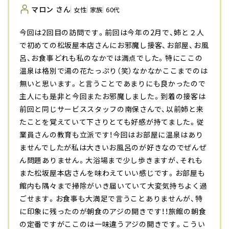
マロン さん
女性
家族
60代
今回は2回目の訪問です。前回は今年の2月で、姉と２人
で初めての松坂屋本店さんにお邪魔し接客、お部屋、お風
呂、お食事どれも私のなかでは満点でした。特にここの
温泉は格別で湯の花たっぷり（笑）なかなかここまでのは
無いと思います。と言うことであまりにも良かったので
主人にも是非と今回またお邪魔しました。到着の接客は
前回と同じサービススタッフの南保さんで、以前姉と来
たことを覚えていて下さりとても好感が持てました。従
業員さんの教育も立派です！今回はお部屋に温泉はあり
ませんでしたが私は大きいお風呂のが好きなのでぜんぜ
ん問題ありません。大浴場まで少し歩きますが、それも
また松坂屋本店さんを味わえていい感じです。お部屋も
館内も隅々まで掃除がいき届いていて大変気持ちよく過
ごせます。お食事も大満足で言うことありませんが、特
に印象に残ったのが朝食のアジの開きです！！旅館の朝食
の定番ですがここのは一味違うアジの開きです。こうい