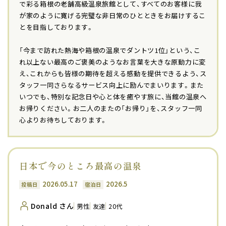
で彩る箱根の老舗高級温泉旅館として、すべてのお客様に我
が家のように寛げる完璧な非日常のひとときをお届けするこ
とを目指しております。
「今まで訪れた熱海や箱根の温泉でダントツ1位」という、こ
れ以上ない最高のご褒美のようなお言葉を大きな原動力に変
え、これからも皆様の期待を超える感動を提供できるよう、ス
タッフ一同さらなるサービス向上に励んでまいります。また
いつでも、特別な記念日や心と体を癒やす旅に、当館の温泉へ
お帰りください。お二人のまたの「お帰り」を、スタッフ一同
心よりお待ちしております。
日本で今のところ最高の温泉
2026.05.17
2026.5
投稿日
宿泊日
Donald さん
男性
友達
20代