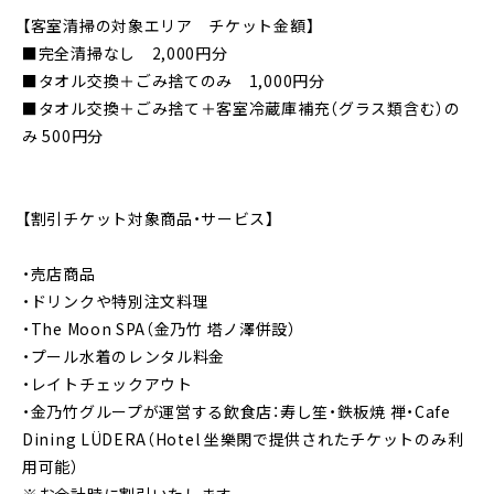
【客室清掃の対象エリア チケット金額】
■完全清掃なし 2,000円分
■タオル交換＋ごみ捨てのみ 1,000円分
■タオル交換＋ごみ捨て＋客室冷蔵庫補充（グラス類含む）の
み 500円分
【割引チケット対象商品・サービス】
・売店商品
・ドリンクや特別注文料理
・The Moon SPA（金乃竹 塔ノ澤併設）
・プール水着のレンタル料金
・レイトチェックアウト
・金乃竹グループが運営する飲食店：寿し笙・鉄板焼 禅・Cafe
Dining LÜDERA（Hotel 坐樂閑で提供されたチケットのみ利
用可能）
※お会計時に割引いたします