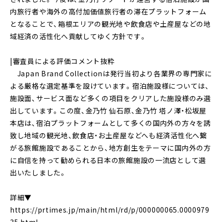
内旅行者や海外の高付加価値旅行者の滞在プラットフォーム
となることで、箱根エリアの観光地や飲食店や土産屋などの地
域経済の活性化へ貢献してゆく方針です。
|審査員による評価コメント抜粋
Japan Brand Collectionは発行当初より各業界の専門家に
よる厳格な選定基準を設けています。宿泊施設様については、
施設面、サービス面など多くの項目をクリアした施設様のみ選
出しています。この度、金乃竹 仙石原、金乃竹 塔ノ澤・松坂屋
本店は、宿泊プラットフォームとして多くの国内外の方々を誘
致し地域の観光地、飲食店・お土産屋などへも経済活性化へ繋
がる旅館施設であることから、地方創生をテーマに国内外の方
に自信を持って勧められる日本の旅館施設の一流店として選
出いたしました。
詳細▼
https://prtimes.jp/main/html/rd/p/000000065.0000979
35.html