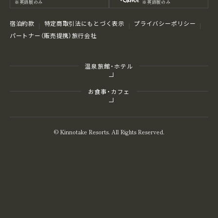
※英語版のみ
※英語版のみ
宿泊約款
特定商取引法にもとづく表⽰
プライバシーポリシー
パートナー（販売提携）旅行会社
温泉旅館・ホテル
お食事・カフェ
© Kinnotake Resorts. All Rights Reserved.
お気に入りを
比
較
ご予約の
空室検索
よくある質問
MENU
確認・変更