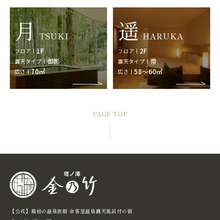
月
遥
TSUKI
HARUKA
1F
2F
フロア
フロア
御影
帝
露天タイプ
露天タイプ
70㎡
58～60㎡
広さ
広さ
PAGE TOP
【公式】箱根の温泉旅館 全客室温泉露天⾵呂付の宿