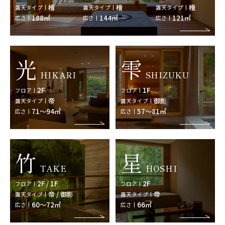
檜
檜
檜
露天タイプ
露天タイプ
露天タイプ
188㎡
144㎡
121㎡
広さ
広さ
広さ
光
雫
HIKARI
SHIZUKU
2F
1F
フロア
フロア
帝
御影
露天タイプ
露天タイプ
71～94㎡
57～81㎡
広さ
広さ
竹
星
TAKE
HOSHI
2F / 1F
2F
フロア
フロア
帝 / 御影
帝
露天タイプ
露天タイプ
60～72㎡
66㎡
広さ
広さ