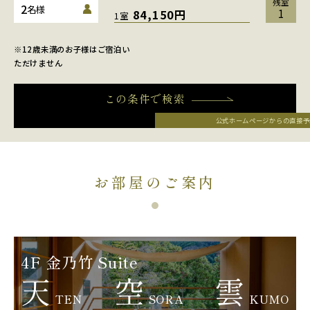
残室
2
名様
1
84,150円
1室
※12歳未満のお子様はご宿泊い
ただけません
この条件で検索
公式ホームページからの直接予
お部屋のご案内
4F 金乃竹 Suite
天
空
雲
TEN
SORA
KUMO