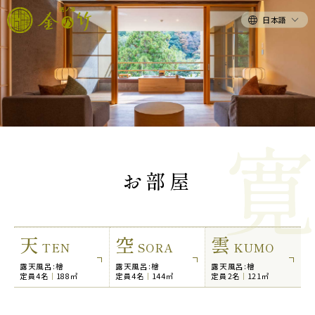
日本語
お部屋
天
空
雲
TEN
SORA
KUMO
露天風呂:檜
露天風呂:檜
露天風呂:檜
定員4名
188㎡
定員4名
144㎡
定員2名
121㎡