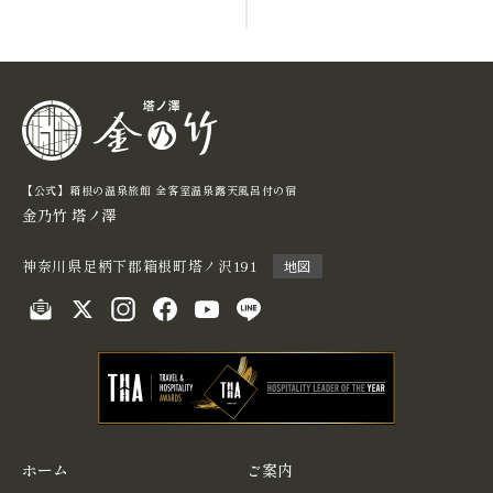
【公式】箱根の温泉旅館 全客室温泉露天⾵呂付の宿
金乃竹 塔ノ澤
神奈川県足柄下郡箱根町塔ノ沢191
地図
ホーム
ご案内