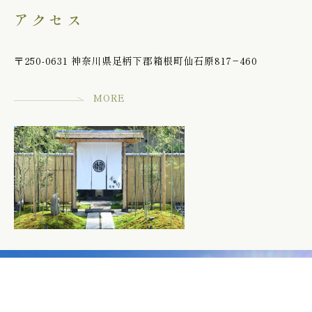
アクセス
〒250-0631 神奈川県足柄下郡箱根町仙石原817−460
MORE
ご予約の
空室検索
よくあ
MENU
確認・変更