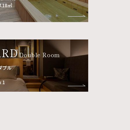
ス18㎡
2
ARD
Double Room
ダブル
 1