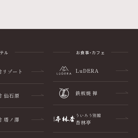
ホテル
お食事・カフェ
LuDERA
竹
リゾート
鉄板焼 禅
竹 仙石原
ういろう別館
竹 塔ノ澤
杏林亭