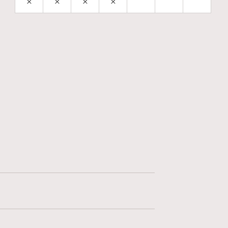
×
×
×
×