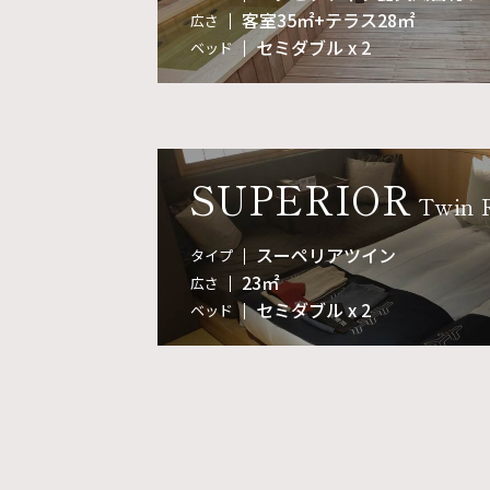
客室35㎡+テラス28㎡
広さ
セミダブル x 2
ベッド
SUPERIOR
Twin
スーペリアツイン
タイプ
23㎡
広さ
セミダブル x 2
ベッド