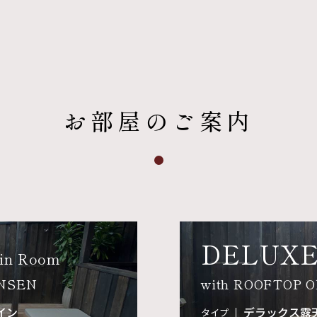
お部屋のご案内
DELUX
in Room
ONSEN
with ROOFTOP 
イン
デラックス露
タイプ