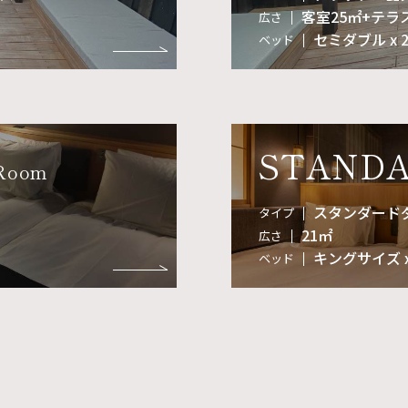
客室25㎡+テラ
広さ
セミダブル x 
ベッド
STAND
 Room
スタンダード
タイプ
21㎡
広さ
キングサイズ x
ベッド