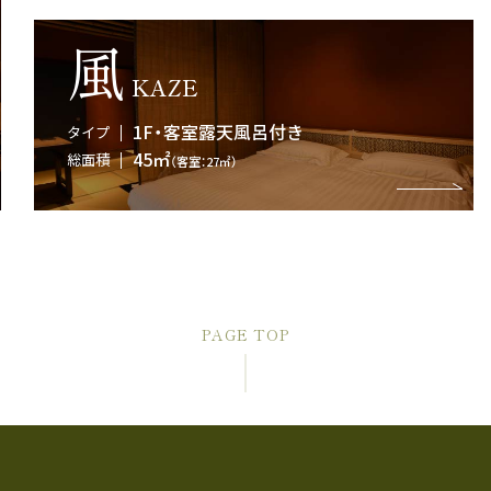
風
KAZE
1F・客室露天風呂付き
タイプ
45㎡
総面積
（客室：27㎡）
PAGE TOP