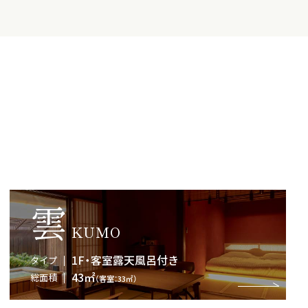
雲
KUMO
1F・客室露天風呂付き
タイプ
43㎡
総面積
（客室：33㎡）