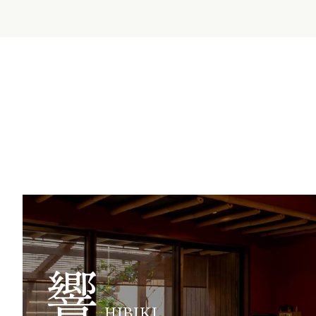
響
HIBIKI