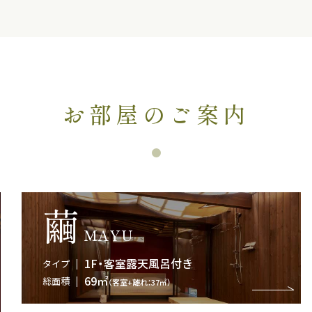
お部屋のご案内
繭
MAYU
1F・客室露天風呂付き
タイプ
69㎡
総面積
（客室+離れ：37㎡）