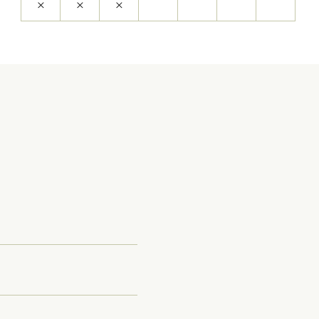
×
×
×