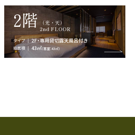
2階
（光・天）
2nd FLOOR
2F・専用貸切露天風呂付き
タイプ
43㎡
総面積
（客室：43㎡）