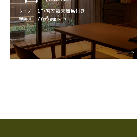
1F・客室露天風呂付き
タイプ
77㎡
総面積
（客室：57㎡）