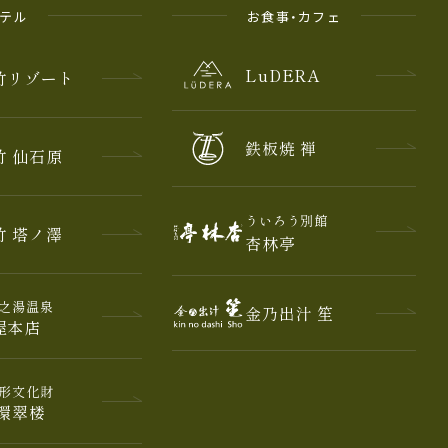
ホテル
お食事・カフェ
LuDERA
竹
リゾート
鉄板焼 禅
竹 仙石原
ういろう別館
竹 塔ノ澤
杏林亭
之湯温泉
金乃出汁 笙
屋本店
形文化財
 環翠楼