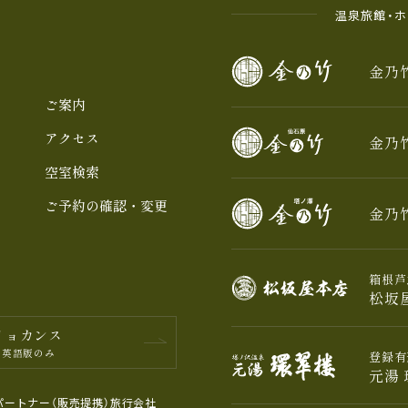
温泉旅館・
金乃
ご案内
アクセス
金乃
空室検索
ご予約の確認・変更
金乃
箱根芦
松坂
リョカンス
※英語版のみ
登録有
元湯
パートナー（販売提携）旅行会社